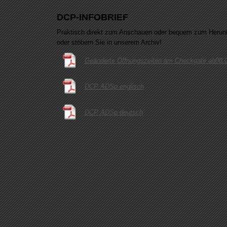
DCP-INFOBRIEF
Praktisch direkt zum Anschauen oder bequem zum Herunter
oder stöbern Sie in unserem Archiv!
Geänderte Öffnungszeiten am Checkgate ab08.
DCP ADSp englisch
DCP ADSp deutsch